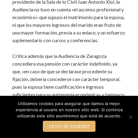
presidente de la Sala de lo Civil Juan Antonio Xiol, la
Audiencia no tuvo en cuenta «el ascenso profesional y
económico» que supuso el matrimonio para la esposa,
ni que los mayores ingresos del marido eran fruto de
una mayor formación, previa a su enlace, y un esfuerzo
suplementario con cursos y conferencias.
Critica además que la Audiencia de Zaragoza
concediera esa pensión con carácter indefinido, ya
que, «en caso de que se declarase procedente su
fijación, debería concederse con carácter temporal,
pues la esposa tiene cualificación e ingresos
suficientes para su autonomía económica» y tampoco
«tiene que acceder al mercado laboral».
Utilizamos cookies para asegurar que damos la mejor
experiencia al usuario en nuestro sitio web. Si continúa
utilizando este sitio asumiremos que está de acuerdo.
Noticia Pensión compensatoria y Divorcio – El
Mundo – Septiembre 2011
ESTOY DE ACUERDO