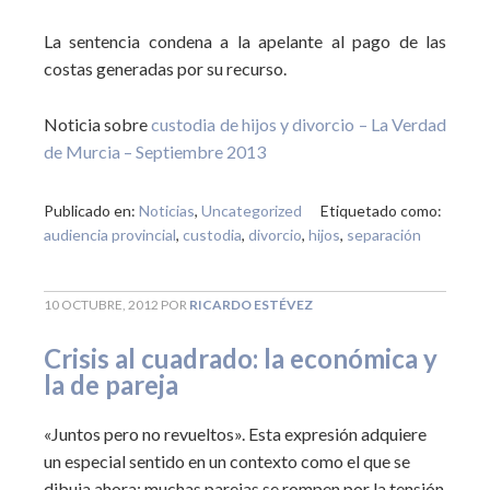
La sentencia condena a la apelante al pago de las
costas generadas por su recurso.
Noticia sobre
custodia de hijos y divorcio – La Verdad
de Murcia – Septiembre 2013
Publicado en:
Noticias
,
Uncategorized
Etiquetado como:
audiencia provincial
,
custodia
,
divorcio
,
hijos
,
separación
10 OCTUBRE, 2012
POR
RICARDO ESTÉVEZ
Crisis al cuadrado: la económica y
la de pareja
«Juntos pero no revueltos». Esta expresión adquiere
un especial sentido en un contexto como el que se
dibuja ahora: muchas parejas se rompen por la tensión