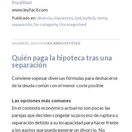
fiscalidad
www.leyfacil.com
Publicado en:
divorcio
,
impuestos
,
irpf
,
leyfacil
,
renta
,
separación
,
Sin categoría
,
Uncategorized
26 MARZO, 2011
POR
RICARDO ESTÉVEZ
Quién paga la hipoteca tras una
separación
Conviene sopesar diversas fórmulas para deshacerse
de la deuda común con el menor coste posible
Las opciones más comunes
En el contexto económico actual no son pocas las
parejas que deciden congelar su proceso de ruptura o
separación debido a su incapacidad para hacer frente
a los gastos que pueda generar un divorcio. No