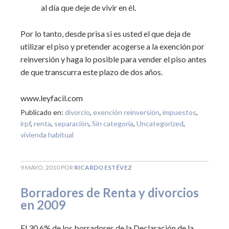
al día que deje de vivir en él.
Por lo tanto, desde prisa si es usted el que deja de
utilizar el piso y pretender acogerse a la exención por
reinversión y haga lo posible para vender el piso antes
de que transcurra este plazo de dos años.
www.leyfacil.com
Publicado en:
divorcio
,
exención reinversión
,
impuestos
,
irpf
,
renta
,
separación
,
Sin categoría
,
Uncategorized
,
vivienda habitual
9 MAYO, 2010
POR
RICARDO ESTÉVEZ
Borradores de Renta y divorcios
en 2009
El 30,6% de los borradores de la Declaración de la