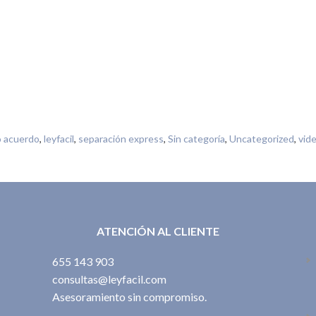
o acuerdo
,
leyfacil
,
separación express
,
Sin categoría
,
Uncategorized
,
vid
ATENCIÓN AL CLIENTE
655 143 903
consultas@leyfacil.com
Asesoramiento sin compromiso.