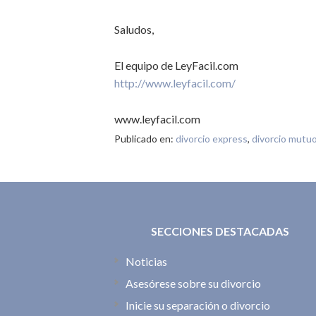
Saludos,
El equipo de LeyFacil.com
http://www.leyfacil.com/
www.leyfacil.com
Publicado en:
divorcio express
,
divorcio mutu
SECCIONES DESTACADAS
Noticias
Asesórese sobre su divorcio
Inicie su separación o divorcio